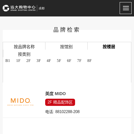
品牌检索
按品牌名称
按馆别
按楼层
按类别
B1
1F
2F
3F
4F
5F
6F
7F
8F
美度 MIDO
2F
精品配饰区
电话:
88102288-208