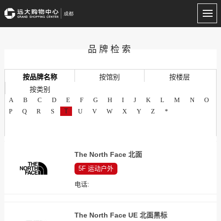
品牌检索
按品牌名称
按馆别
按楼层
按类别
A
B
C
D
E
F
G
H
I
J
K
L
M
N
O
P
Q
R
S
T
U
V
W
X
Y
Z
*
The North Face 北面
5F
运动户外
电话:
The North Face UE 北面黑标