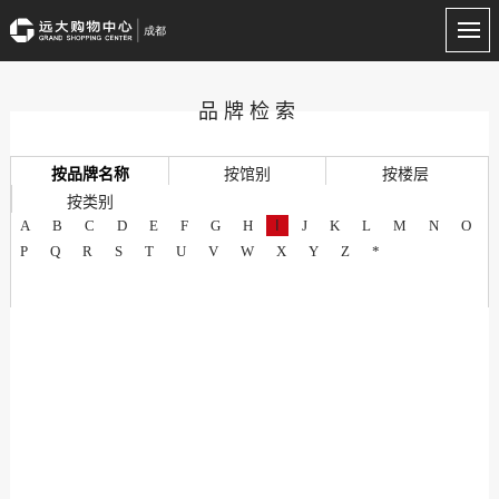
品牌检索
按品牌名称
按馆别
按楼层
按类别
A
B
C
D
E
F
G
H
I
J
K
L
M
N
O
P
Q
R
S
T
U
V
W
X
Y
Z
*