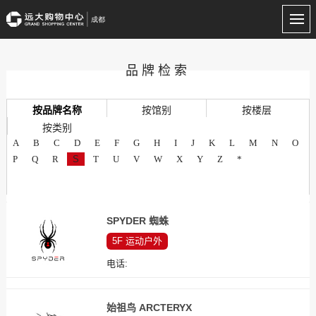
品牌检索
按品牌名称
按馆别
按楼层
按类别
A
B
C
D
E
F
G
H
I
J
K
L
M
N
O
P
Q
R
S
T
U
V
W
X
Y
Z
*
SPYDER 蜘蛛
5F
运动户外
电话:
始祖鸟 ARCTERYX